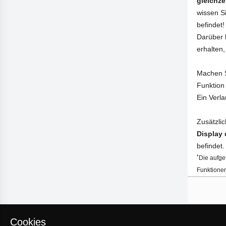
gleichze
wissen S
befindet!
Darüber 
erhalten
Machen Si
Funktio
Ein Verla
Zusätzli
Display 
befindet.
*
Die aufge
Funktionen
Cookies