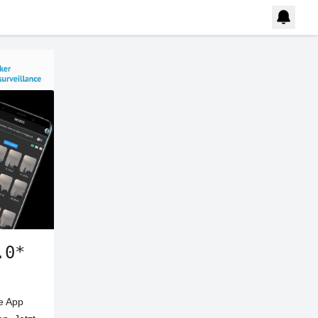
.0*
ie App