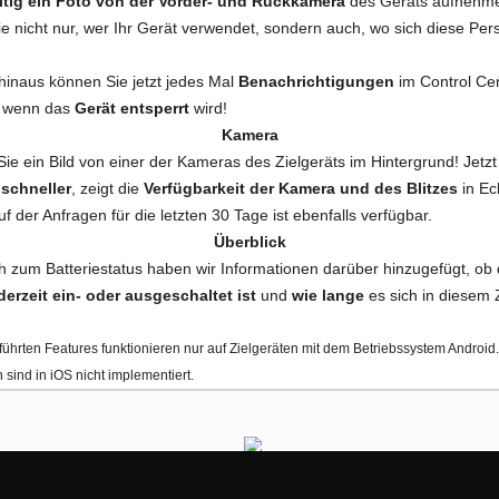
itig ein Foto von der Vorder- und Rückkamera
des Geräts aufnehme
ie nicht nur, wer Ihr Gerät verwendet, sondern auch, wo sich diese Per
hinaus können Sie jetzt jedes Mal
Benachrichtigungen
im Control Ce
, wenn das
Gerät entsperrt
wird!
Kamera
e ein Bild von einer der Kameras des Zielgeräts im Hintergrund! Jetzt 
n
schneller
, zeigt die
Verfügbarkeit der Kamera und des Blitzes
in Ec
uf der Anfragen für die letzten 30 Tage ist ebenfalls verfügbar.
Überblick
ch zum Batteriestatus haben wir Informationen darüber hinzugefügt, ob
derzeit ein- oder ausgeschaltet ist
und
wie lange
es sich in diesem
führten Features funktionieren nur auf Zielgeräten mit dem Betriebssystem Android
 sind in iOS nicht implementiert.