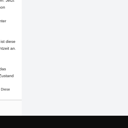
n. Jetzt
son
nter
ist diese
htzeit an.
 das
 Zustand
. Diese